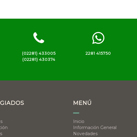
(02281) 433005
2281 415750
(02281) 430374
GIADOS
MENÚ
os
Inicio
ción
Información General
s
Novedades