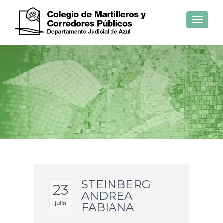
Toggle
navigat
STEINBERG
23
ANDREA
julio
FABIANA