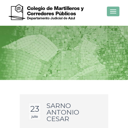
Toggle
navigat
SARNO
23
ANTONIO
julio
CESAR