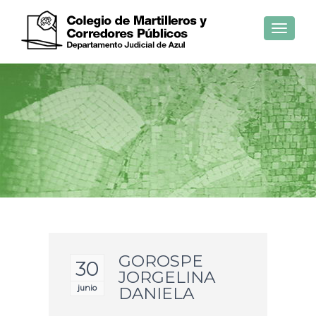
Toggle
navigat
GOROSPE
30
JORGELINA
junio
DANIELA