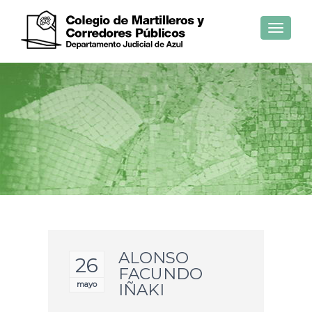
Toggle
navigat
ALONSO
26
FACUNDO
mayo
IÑAKI