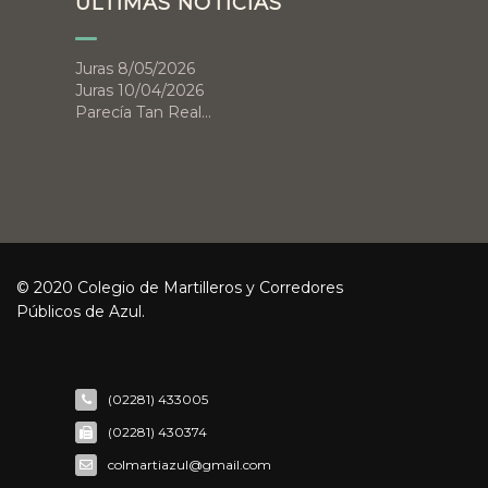
ÚLTIMAS NOTICIAS
Juras 8/05/2026
Juras 10/04/2026
Parecía Tan Real…
© 2020 Colegio de Martilleros y Corredores
Públicos de Azul.
(02281) 433005
(02281) 430374
colmartiazul@gmail.com